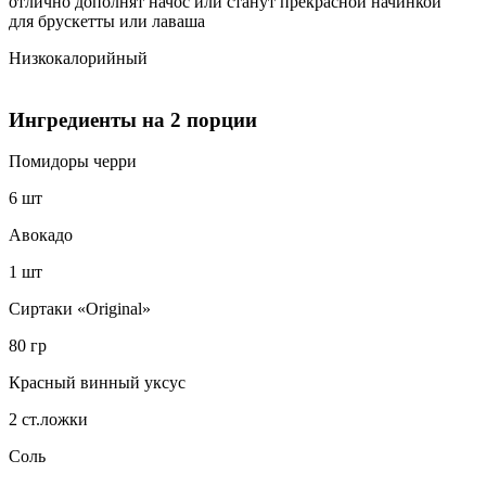
отлично дополнят начос или станут прекрасной начинкой
для брускетты или лаваша
Низкокалорийный
Ингредиенты на 2 порции
Помидоры черри
6 шт
Авокадо
1 шт
Сиртаки «Original»
80 гр
Красный винный уксус
2 ст.ложки
Соль