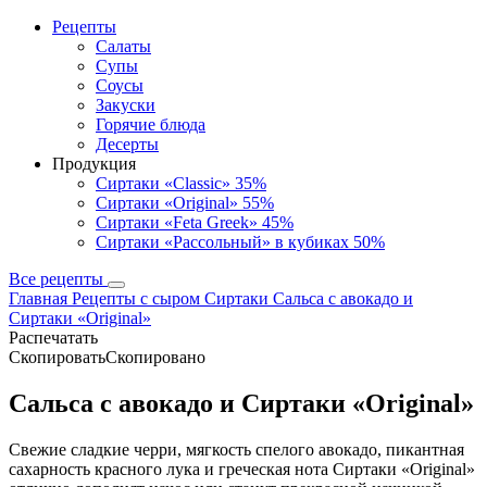
Рецепты
Салаты
Супы
Соусы
Закуски
Горячие блюда
Десерты
Продукция
Сиртаки «Classic» 35%
Сиртаки «Original» 55%
Сиртаки «Feta Greek» 45%
Сиртаки «Рассольный» в кубиках 50%
Все рецепты
Главная
Рецепты с сыром Сиртаки
Сальса с авокадо и
Сиртаки «Original»
Распечатать
Скопировать
Скопировано
Сальса с авокадо и Сиртаки «Original»
Свежие сладкие черри, мягкость спелого авокадо, пикантная
сахарность красного лука и греческая нота Сиртаки «Original»